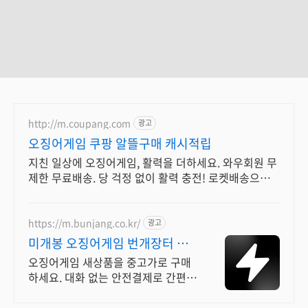
http://m.coupang.com
광고
오징어게임 쿠팡 알뜰구매 캐시적립
지친 일상에 오징어게임, 활력을 더하세요. 와우회원 무
제한 무료배송. 당 걱정 없이 활력 충전! 로켓배송으로
오늘주문 내일도착.
https://m.bunjang.co.kr/
광고
미개봉 오징어게임 번개장터 국
내 최대 브랜드 중고거래
오징어게임 새상품을 중고가로 구매
하세요. 대화 없는 안전결제로 간편하
게! 전국 각지에서 올라오는 전국구
최다 상품 매일 10만 개 이상의 신규